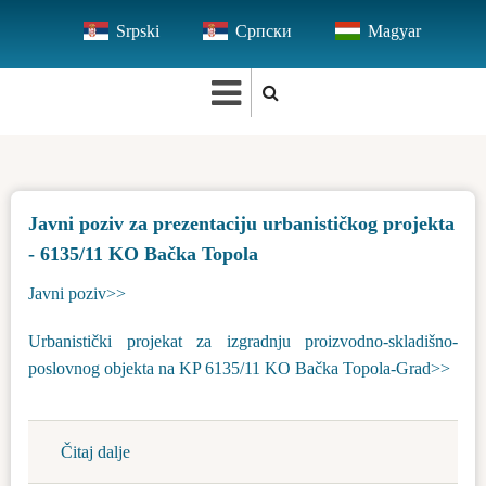
Skip
Srpski
Српски
Magyar
to
main
content
Javni poziv za prezentaciju urbanističkog projekta
- 6135/11 KO Bačka Topola
Javni poziv>>
Urbanistički projekat za izgradnju proizvodno-skladišno-
poslovnog objekta na KP 6135/11 KO Bačka Topola-Grad>>
Čitaj dalje
about
Javni