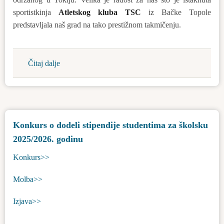
sportistkinja
Atletskog kluba TSC
iz Bačke Topole
predstavljala naš grad na tako prestižnom takmičenju.
Čitaj dalje
about
Na
TSC
Akademiji
smo
Konkurs o dodeli stipendije studentima za školsku
poželeli
2025/2026. godinu
dobrodošlicu
Adriani
Konkurs>>
Vilagoš
Molba>>
Izjava>>