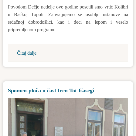
Povodom Dečje nedelje ove godine posetili smo vrtić Kolibri
u Bačkoj Topoli. Zahvaljujemo se osoblju ustanove na
srdačnoj dobrodošlici, kao i deci na lepom i veselo
pripremljenom programu.
Čitaj dalje
about
Deca
su
budućnost
Spomen-ploča u čast Iren Tot Išasegi