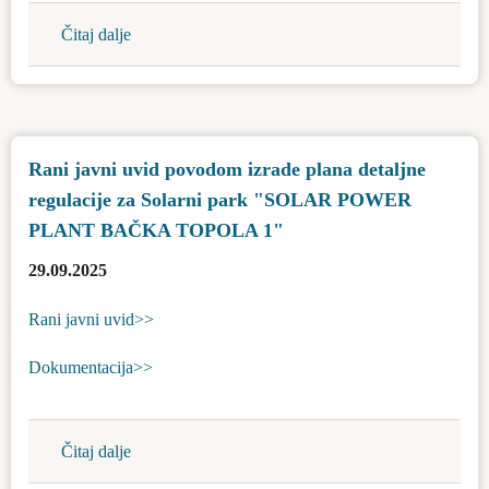
Čitaj dalje
about
Konkurs
o
dodeli
stipendije
Rani javni uvid povodom izrade plana detaljne
studentima
regulacije za Solarni park "SOLAR POWER
za
školsku
PLANT BAČKA TOPOLA 1"
2025/2026.
29.09.2025
godinu
Rani javni uvid>>
Dokumentacija>>
Čitaj dalje
about
Rani