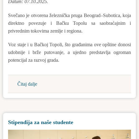
Datum: 07.10.2025.
Svečano je otvorena železnička pruga Beograd–Subotica, koja
direktno povezuje i Bačku Topolu sa saobraćajnim i
privrednim tokovima zemlje i regiona.
Voz staje i u Bačkoj Topoli, što građanima ove opštine donosi
udobnije i brže putovanje, a ujedno predstavlja ogroman
potencijal za razvoj grada.
Čitaj dalje
about
Istorijski
trenutak:
svečano
otvorena
Stipendija za naše studente
pruga
Beograd–
Subotica