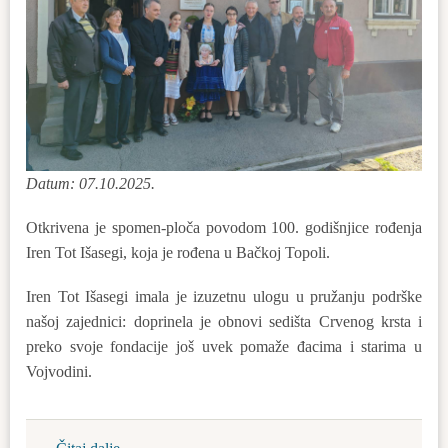
Datum: 07.10.2025.
Otkrivena je spomen-ploča povodom 100. godišnjice rođenja
Iren Tot Išasegi, koja je rođena u Bačkoj Topoli.
Iren Tot Išasegi imala je izuzetnu ulogu u pružanju podrške
našoj zajednici: doprinela je obnovi sedišta Crvenog krsta i
preko svoje fondacije još uvek pomaže đacima i starima u
Vojvodini.