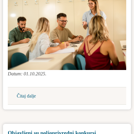
Datum: 01.10.2025.
Čitaj dalje
about
Stipendija
za
naše
studente
Objavljeni su poljoprivredni konkursi