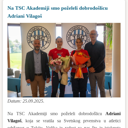
atmosfera:
Na TSC Akademiji smo poželeli dobrodošlicu
Dani
Adriani Vilagoš
opštine
Bačka
Topola
2025
Datum: 25.09.2025.
Na TSC Akademiji smo poželeli dobrodošlicu
Adriani
Vilagoš
, koja se vratila sa Svetskog prvenstva u atletici
održanog u Tokiju. Velika je radost za nas što je istaknuta