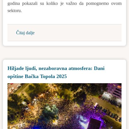
godina pokazali su koliko je važno da pomognemo ovom
sektoru.
Čitaj dalje
about
Objavljeni
su
poljoprivredni
konkursi
Hiljade ljudi, nezaboravna atmosfera: Dani
opštine Bačka Topola 2025