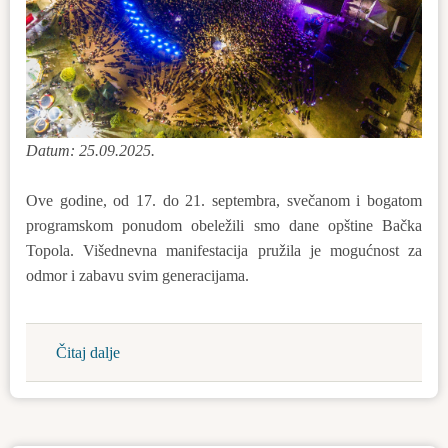
Datum: 25.09.2025.
Ove godine, od 17. do 21. septembra, svečanom i bogatom
programskom ponudom obeležili smo dane opštine Bačka
Topola. Višednevna manifestacija pružila je mogućnost za
odmor i zabavu svim generacijama.
Čitaj dalje
about
Hiljade
ljudi,
nezaboravna