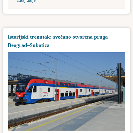
Čitaj dalje
about
Spomen-
ploča
u
čast
Istorijski trenutak: svečano otvorena pruga
Iren
Beograd–Subotica
Tot
Išasegi