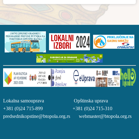
Lokalna samouprava Opštinska uprava
+381 (0)24 715-899 +381 (0)24 715-310
predsednikopstine@btopola.org.rs webmaster@btopola.org.rs