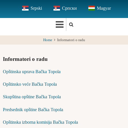
Skip
Srpski
Српски
Magyar
to
main
content
Home
Informatori o radu
Informatori o radu
Opštinska uprava Bačka Topola
Opštinsko veće Bačka Topola
Skupština opštine Bačka Topola
Predsednik opštine Bačka Topola
Opštinska izborna komisija Bačka Topola