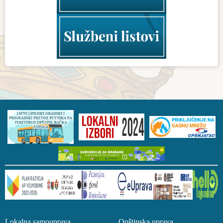
Lokalna samouprava Opštinska uprava