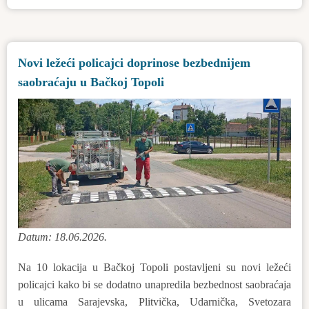
upotrebu
smo
predali
Novi ležeći policajci doprinose bezbednijem
gradski
saobraćaju u Bačkoj Topoli
bazen
„Venus“!
Datum: 18.06.2026.
Na 10 lokacija u Bačkoj Topoli postavljeni su novi ležeći
policajci kako bi se dodatno unapredila bezbednost saobraćaja
u ulicama Sarajevska, Plitvička, Udarnička, Svetozara