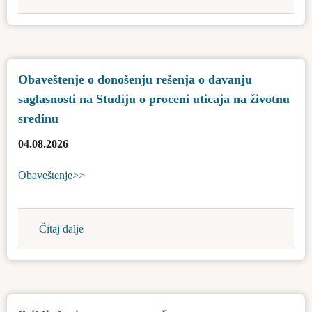
Apel
za
racionalno
korišćenje
Obaveštenje o donošenju rešenja o davanju
vode
saglasnosti na Studiju o proceni uticaja na životnu
za
piće
sredinu
04.08.2026
Obaveštenje>>
Čitaj dalje
about
Obaveštenje
o
donošenju
rešenja