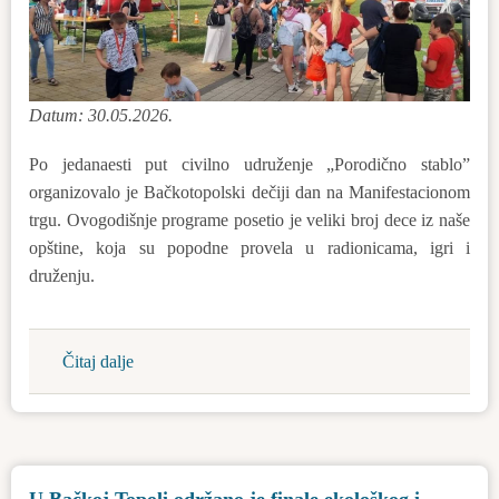
Datum: 30.05.2026.
Po jedanaesti put civilno udruženje „Porodično stablo”
organizovalo je Bačkotopolski dečiji dan na Manifestacionom
trgu. Ovogodišnje programe posetio je veliki broj dece iz naše
opštine, koja su popodne provela u radionicama, igri i
druženju.
Čitaj dalje
about
11.
Bačkotopolski
dečiji
dan
U Bačkoj Topoli održano je finale ekološkog i