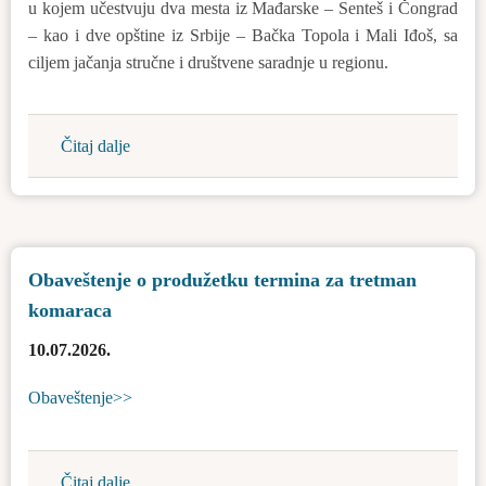
u kojem učestvuju dva mesta iz Mađarske – Senteš i Čongrad
– kao i dve opštine iz Srbije – Bačka Topola i Mali Iđoš, sa
ciljem jačanja stručne i društvene saradnje u regionu.
Čitaj dalje
about
U
Bačkoj
Topoli
održano
Obaveštenje o produžetku termina za tretman
je
komaraca
finale
ekološkog
10.07.2026.
i
prirodnjačkog
Obaveštenje>>
kviza
Greenthatlon
Čitaj dalje
about