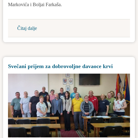
Markovića i Boljai Farkaša.
Čitaj dalje
about
Novi
ležeći
policajci
doprinose
Svečani prijem za dobrovoljne davaoce krvi
bezbednijem
saobraćaju
u
Bačkoj
Topoli