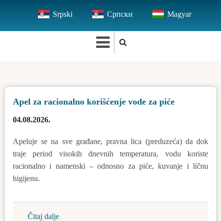
Skip
Srpski
Српски
Magyar
to
main
content
Apel za racionalno korišćenje vode za piće
04.08.2026.
Apeluje se na sve građane, pravna lica (preduzeća) da dok
traje period visokih dnevnih temperatura, vodu koriste
racionalno i namenski – odnosno za piće, kuvanje i ličnu
higijenu.
Čitaj dalje
about