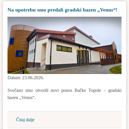
dobila
Na upotrebu smo predali gradski bazen „Venus“!
su
podršku
opštine
Datum: 23.06.2026.
Svečano smo otvorili novi ponos Bačke Topole – gradski
bazen „Venus“.
Čitaj dalje
about
Na