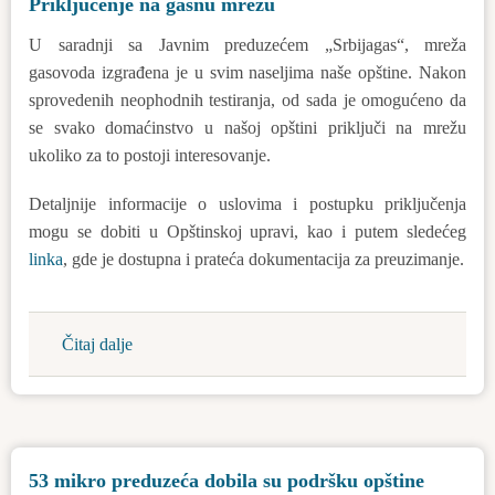
Priključenje na gasnu mrežu
o
davanju
U saradnji sa Javnim preduzećem „Srbijagas“, mreža
saglasnosti
gasovoda izgrađena je u svim naseljima naše opštine. Nakon
na
sprovedenih neophodnih testiranja, od sada je omogućeno da
Studiju
se svako domaćinstvo u našoj opštini priključi na mrežu
o
ukoliko za to postoji interesovanje.
proceni
uticaja
Detaljnije informacije o uslovima i postupku priključenja
na
mogu se dobiti u Opštinskoj upravi, kao i putem sledećeg
životnu
linka
, gde je dostupna i prateća dokumentacija za preuzimanje.
sredinu
Čitaj dalje
about
Priključenje
na
gasnu
mrežu
53 mikro preduzeća dobila su podršku opštine