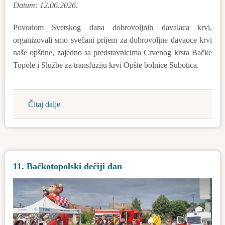
Datum: 12.06.2026.
Povodom Svetskog dana dobrovoljnih davalaca krvi,
organizovali smo svečani prijem za dobrovoljne davaoce krvi
naše opštine, zajedno sa predstavnicima Crvenog krsta Bačke
Topole i Službe za transfuziju krvi Opšte bolnice Subotica.
Čitaj dalje
about
Svečani
prijem
za
dobrovoljne
11. Bačkotopolski dečiji dan
davaoce
krvi