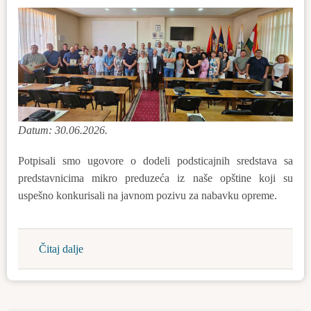
Datum: 30.06.2026.
Potpisali smo ugovore o dodeli podsticajnih sredstava sa
predstavnicima mikro preduzeća iz naše opštine koji su
uspešno konkurisali na javnom pozivu za nabavku opreme.
Čitaj dalje
about
53
mikro
preduzeća