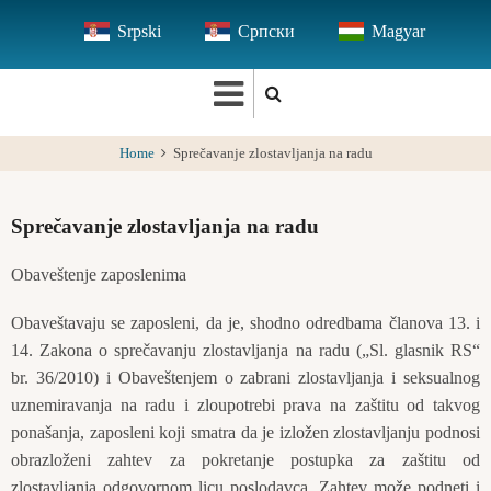
Skip
Srpski
Српски
Magyar
to
main
content
Home
Sprečavanje zlostavljanja na radu
Sprečavanje zlostavljanja na radu
Obaveštenje zaposlenima
Obaveštavaju se zaposleni, da je, shodno odredbama članova 13. i
14. Zakona o sprečavanju zlostavljanja na radu („Sl. glasnik RS“
br. 36/2010) i Obaveštenjem o zabrani zlostavljanja i seksualnog
uznemiravanja na radu i zloupotrebi prava na zaštitu od takvog
ponašanja, zaposleni koji smatra da je izložen zlostavljanju podnosi
obrazloženi zahtev za pokretanje postupka za zaštitu od
zlostavljanja odgovornom licu poslodavca. Zahtev može podneti i