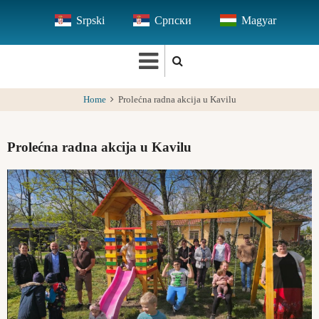
Skip
Srpski
Српски
Magyar
to
main
content
Home
Prolećna radna akcija u Kavilu
Prolećna radna akcija u Kavilu