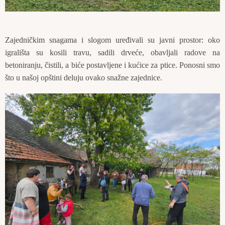
Zajedničkim snagama i slogom uređivali su javni prostor: oko
igrališta su kosili travu, sadili drveće, obavljali radove na
betoniranju, čistili, a biće postavljene i kućice za ptice. Ponosni smo
što u našoj opštini deluju ovako snažne zajednice.