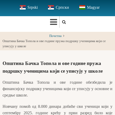
Skip
Srpski
Српски
Magyar
to
main
content
Почетна
Општина Бачка Топола и ове године пружа подршку ученицима који се
уписују у школе
Општина Бачка Топола и ове године пружа
подршку ученицима који се уписују у школе
Општина Бачка Топола и ове године обезбедила је
финансијску подршку ученицима који се уписују у основне и
средње школе.
Новчану помоћ од 8.000 динара добиће сви ученици који у
септембру 2025. године крећу у први разред било које