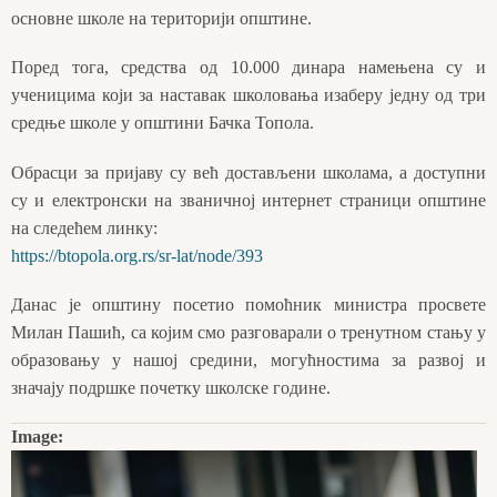
основне школе на територији општине.
Поред тога, средства од 10.000 динара намењена су и
ученицима који за наставак школовања изаберу једну од три
средње школе у општини Бачка Топола.
Обрасци за пријаву су већ достављени школама, а доступни
су и електронски на званичној интернет страници општине
на следећем линку:
https://btopola.org.rs/sr-lat/node/393
Данас је општину посетио помоћник министра просвете
Милан Пашић, са којим смо разговарали о тренутном стању у
образовању у нашој средини, могућностима за развој и
значају подршке почетку школске године.
Image