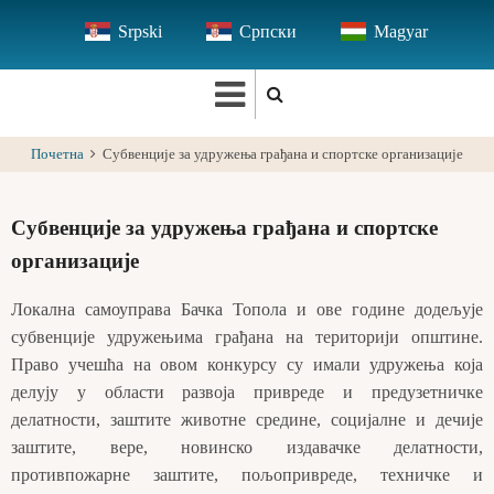
Skip
Srpski
Српски
Magyar
to
main
content
Почетна
Субвенције за удружења грађана и спортске организације
Субвенције за удружења грађана и спортске
организације
Локална самоуправа Бачка Топола и ове године додељује
субвенције удружењима грађана на територији општине.
Право учешћа на овом конкурсу су имали удружења која
делују у области развоја привреде и предузетничке
делатности, заштите животне средине, социјалне и дечије
заштите, вере, новинско издавачке делатности,
противпожарне заштите, пољопривреде, техничке и