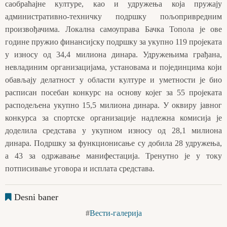
саобраћајне културе, као и удружења која пружају
административно-техничку подршку пољопривредним
произвођачима. Локална самоуправа Бачка Топола је ове
године пружио финансијску подршку за укупно 119 пројеката
у износу од 34,4 милиона динара. Удружењима грађана,
невладиним организацијама, установама и појединцима који
обављају делатност у области културе и уметности је био
расписан посебан конкурс на основу којег за 55 пројеката
расподељена укупно 15,5 милиона динара. У оквиру јавног
конкурса за спортске организације надлежна комисија је
доделила средстава у укупном износу од 28,1 милиона
динара. Подршку за функционисање су добила 28 удружења,
а 43 за одржавање манифестација. Тренутно је у току
потписивање уговора и исплата средстава.
Desni baner
Вести-галерија