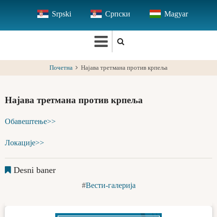
Skip
Srpski
Српски
Magyar
to
main
content
Почетна
Најава третмана против крпеља
Најава третмана против крпеља
Обавештење>>
Локације>>
Desni baner
Вести-галерија