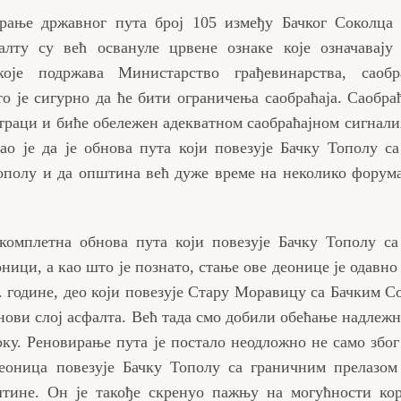
ирање државног пута број 105 између Бачког Соколца
лту су већ освануле црвене ознаке које означавају 
оје подржава Министарство грађевинарства, саобр
о је сигурно да ће бити ограничења саобраћаја. Саобраћ
ј траци и биће обележен адекватном саобраћајном сигнали
о је да је обнова пута који повезује Бачку Тополу с
ополу и да општина већ дуже време на неколико форум
 комплетна обнова пута који повезује Бачку Тополу с
ници, а као што је познато, стање ове деонице је одавно 
. године, део који повезује Стару Моравицу са Бачким С
 нови слој асфалта. Већ тада смо добили обећање надлежн
оку. Реновирање пута је постало неодложно не само због
деоница повезује Бачку Тополу са граничним прелазом
штине. Он је такође скренуо пажњу на могућности ко