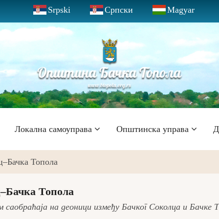
Srpski
Српски
Magyar
Локална самоуправа
Општинска управа
Д
ц–Бачка Топола
–Бачка Топола
 саобраћаја на деоници између Бачког Соколца и Бачке 