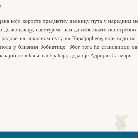
.
ађана који користе предметну деоницу пута у наредним н
 дозвољавају, саветујемо вам да избегавате непотребно
 радове на локалном путу ка Карађорђеву, који води на
пола у близини Зобнатице. Због тога ће становници ов
начајно повећање саобраћаја, додао је Адријан Сатмари.