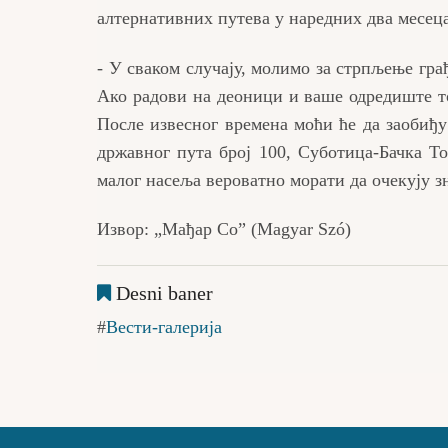
алтернативних путева у наредних два месеца
- У сваком случају, молимо за стрпљење гр
Ако радови на деоници и ваше одредиште то
После извесног времена моћи ће да заобиђу
државног пута број 100, Суботица-Бачка То
малог насеља вероватно морати да очекују з
Извор: „Мађар Со” (Magyar Szó)
Desni baner
Вести-галерија