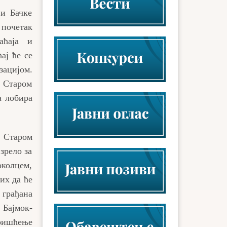
 и Бачке
почетак
аћаја и
ај ће се
зацијом.
а Старом
а лобира
а Старом
зрело за
околцем,
их да ће
 грађана
 Бајмок-
ришћење