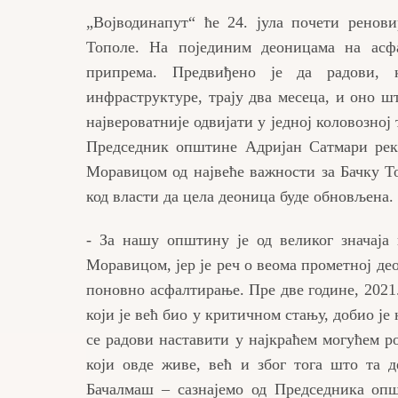
„Војводинапут“ ће 24. јула почети ренов
Тополе. На појединим деоницама на асфа
припрема. Предвиђено је да радови, к
инфраструктуре, трају два месеца, и оно шт
највероватније одвијати у једној коловозно
Председник општине Адријан Сатмари река
Моравицом од највеће важности за Бачку Т
код власти да цела деоница буде обновљена.
- За нашу општину је од великог значаја
Моравицом, јер је реч о веома прометној део
поновно асфалтирање. Пре две године, 2021
који је већ био у критичном стању, добио је
се радови наставити у најкраћем могућем р
који овде живе, већ и због тога што та 
Бачалмаш – сазнајемо од Председника оп