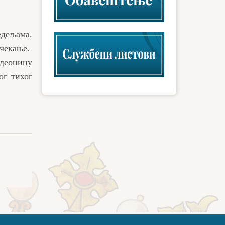
едељама.
 чекање.
 деоницу
ог тихог