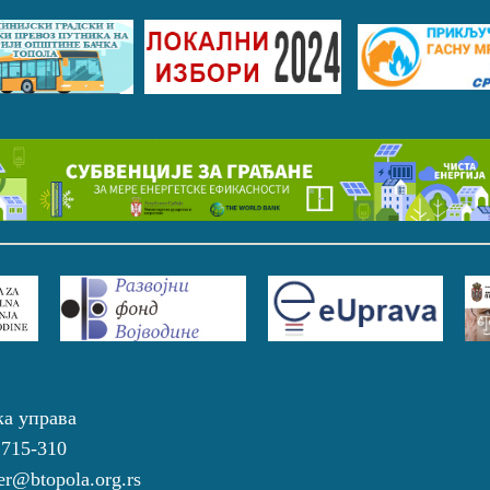
ка управа
 715-310
r@btopola.org.rs