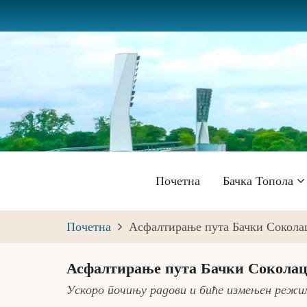
Skip
to
main
content
Главна
Почетна
Бачка Топола
навигација
Почетна
Асфалтирање пута Бачки Сокола
Асфалтирање пута Бачки Соколац
Ускоро почињу радови и биће измењен режим