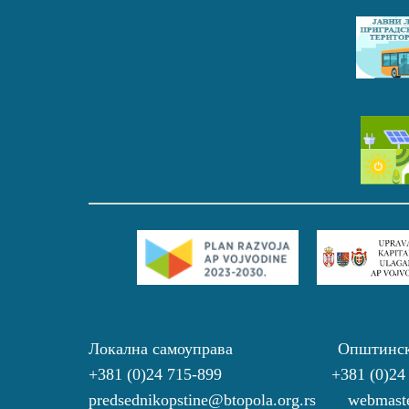
Локална самоуправа Општинс
+381 (0)24 715-899 +381 (0)24
predsednikopstine@btopola.org.rs webmaste