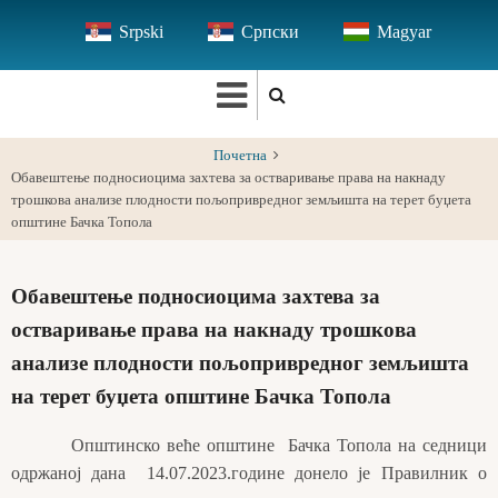
Skip
Srpski
Српски
Magyar
to
main
content
Почетна
Обавештење подносиоцима захтева за остваривање права на накнаду
трошкова анализе плодности пољопривредног земљишта на терет буџета
општине Бачка Топола
Обавештење подносиоцима захтева за
остваривање права на накнаду трошкова
анализе плодности пољопривредног земљишта
на терет буџета општине Бачка Топола
Општинско веће општине Бачка Топола на седници
одржаној дана 14.07.2023.године донело је Правилник о