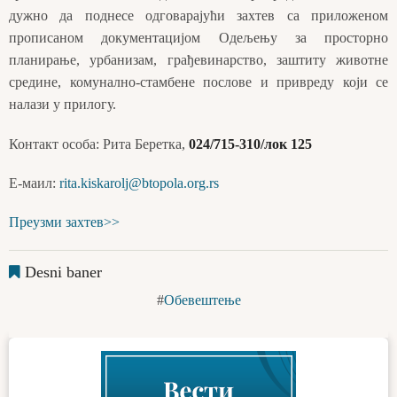
дужно да поднесе одговарајући захтев са приложеном
прописаном документацијом Одељењу за просторно
планирање, урбанизам, грађевинарство, заштиту животне
средине, комунално-стамбене послове и привреду који се
налази у прилогу.
Контакт особа: Рита Беретка,
024/715-310/лок 125
Е-маил:
rita.kiskarolj@btopola.org.rs
Преузми захтев>>
Desni baner
Обевештење