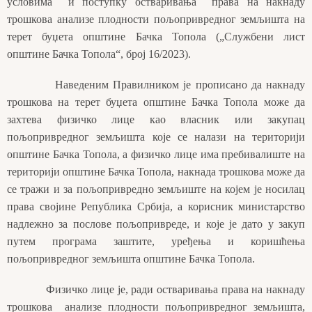
условима и поступку остваривања права на накнаду
трошкова анализе плодности пољопривредног земљишта на
терет буџета општине Бачка Топола („Службени лист
општине Бачка Топола“, број 16/2023).
Наведеним Правилником је прописано да накнаду
трошкова на терет буџета општине Бачка Топола може да
захтева физичко лице као власник или закупац
пољопривредног земљишта које се налази на територији
општине Бачка Топола, а физичко лице има пребивалиште на
територији општине Бачка Топола, накнада трошкова може да
се тражи и за пољопривредно земљиште на којем је носилац
права својине Република Србија, а корисник министарство
надлежно за послове пољопривреде, и које је дато у закуп
путем програма заштите, уређења и коришћења
пољопривредног земљишта општине Бачка Топола.
Физичко лице је, ради остваривања права на накнаду
трошкова анализе плодности пољопривредног земљишта,