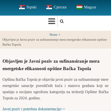
Skip
Srpski
Српски
Magyar
to
main
content
Home
Objavljen je Javni poziv za sufinansiranje mera energetske efikasnosti opštine
Bačka Topola
Objavljen je Javni poziv za sufinansiranje mera
energetske efikasnosti opštine Bačka Topola
Opština Bačka Topola je objavila javni poziv za sufinansiranje mere
energetske sanacije porodičnih kuća i stanova građana koji ne
spadaju u socijano ugroženu kategoriju na teritoriji Opštine Bačka
Topola za 2024. godinu.
Javni poziv i potrebna dokumentacija>>