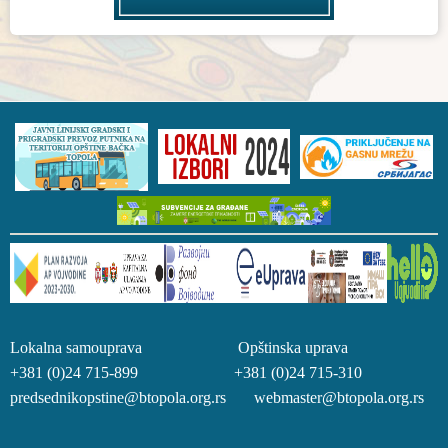
Lokalna samouprava Opštinska uprava
+381 (0)24 715-899 +381 (0)24 715-310
predsednikopstine@btopola.org.rs webmaster@btopola.org.rs