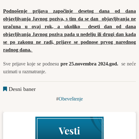
Podnošenje prijava započinje desetog dana od dana
objavlјivanja Javnog poziva, s tim da se dan objavlјivanja ne
uračuna u ovaj rok, a ukoliko deseti dan od dana
objavlјivanja Javnog poziva pada u nedelјu ili drugi dan kada
se po zakonu ne radi, prijave se podnose prvog narednog
radnog dana.
Sve prijave koje se podnesu
pre 25.novembra 2024.god.
se neće
uzimati u razmatranje.
Desni baner
Obeveštenje