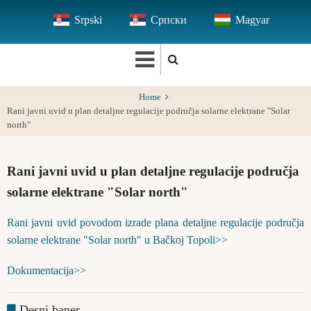
Skip
Srpski
Српски
Magyar
to
main
content
Home
Rani javni uvid u plan detaljne regulacije područja solarne elektrane "Solar
north"
Rani javni uvid u plan detaljne regulacije područja
solarne elektrane "Solar north"
Rani javni uvid povodom izrade plana detaljne regulacije područja
solarne elektrane "Solar north" u Bačkoj Topoli>>
Dokumentacija>>
Desni baner