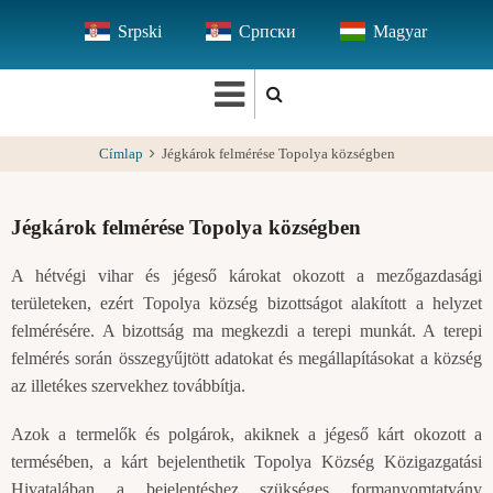
Ugrás
Srpski
Српски
Magyar
a
tartalomra
Címlap
Jégkárok felmérése Topolya községben
Jégkárok felmérése Topolya községben
A hétvégi vihar és jégeső károkat okozott a mezőgazdasági
területeken, ezért Topolya község bizottságot alakított a helyzet
felmérésére. A bizottság ma megkezdi a terepi munkát. A terepi
felmérés során összegyűjtött adatokat és megállapításokat a község
az illetékes szervekhez továbbítja.
Azok a termelők és polgárok, akiknek a jégeső kárt okozott a
termésében, a kárt bejelenthetik Topolya Község Közigazgatási
Hivatalában a bejelentéshez szükséges formanyomtatvány