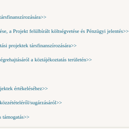
 társfinanszírozására>>
ése, a Projekt felülbírált költségvetése és Pénzügyi jelentés>>
tási projektek társfinanszírozására>>
végrehajtásáról a köztájékoztatás területén>>
ojektek értékeléséhez>>
 közzétételéről/sugárzásáról>>
is támogatás>>