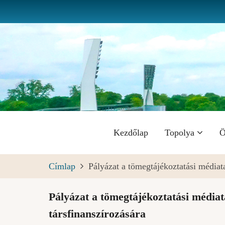
Ugrás
a
tartalomra
Fő
Kezdőlap
Topolya
Ö
navigáció
Címlap
Pályázat a tömegtájékoztatási médiata
Pályázat a tömegtájékoztatási médiata
társfinanszírozására