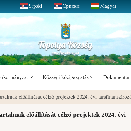
Srpski
Српски
Magyar
nkormányzat
Községi közigazgatás
Dokumentu
rtalmak előállítását célzó projektek 2024. évi társfinanszíroz
rtalmak előállítását célzó projektek 2024. évi