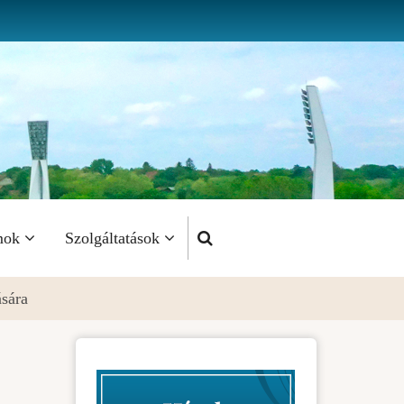
mok
Szolgáltatások
ására