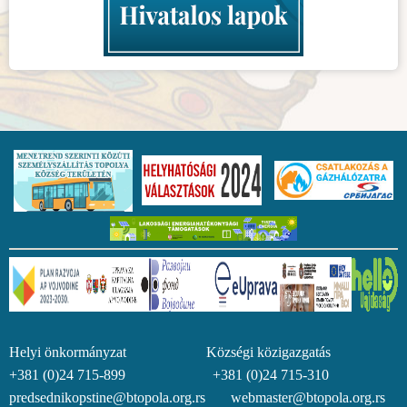
Helyi önkormányzat Községi közigazgatás
+381 (0)24 715-899 +381 (0)24 715-310
predsednikopstine@btopola.org.rs webmaster@btopola.org.rs