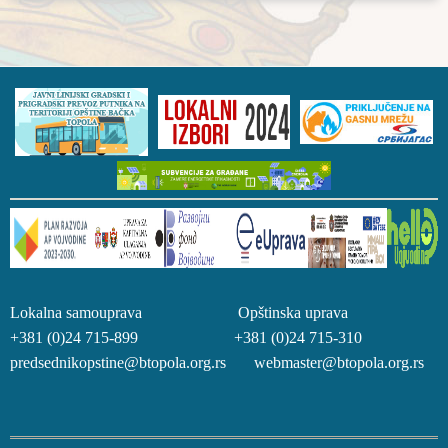
Lokalna samouprava Opštinska uprava
+381 (0)24 715-899 +381 (0)24 715-310
predsednikopstine@btopola.org.rs webmaster@btopola.org.rs