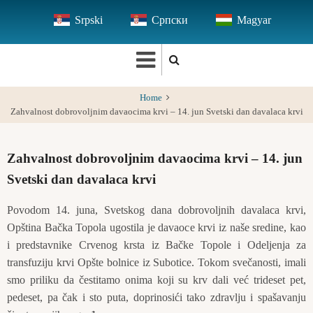
Skip
Srpski
Српски
Magyar
to
main
content
Home
Zahvalnost dobrovoljnim davaocima krvi – 14. jun Svetski dan davalaca krvi
Zahvalnost dobrovoljnim davaocima krvi – 14. jun
Svetski dan davalaca krvi
Povodom 14. juna, Svetskog dana dobrovoljnih davalaca krvi,
Opština Bačka Topola ugostila je davaoce krvi iz naše sredine, kao
i predstavnike Crvenog krsta iz Bačke Topole i Odeljenja za
transfuziju krvi Opšte bolnice iz Subotice. Tokom svečanosti, imali
smo priliku da čestitamo onima koji su krv dali već trideset pet,
pedeset, pa čak i sto puta, doprinosići tako zdravlju i spašavanju