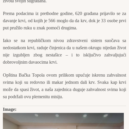
života svojih sugrađana.
Prema podacima iz prethodne godine, 620 građana prijavilo se za
davanje krvi, od kojih je 566 moglo da da krv, dok je 33 osobe prvi
put pružilo ruku u znak pomoći drugima.
Iako se na republičkom nivou zdravstveni sistem suočava sa
nedostatkom krvi, raduje činjenica da u našem okrugu nijedan život
nije izgubljen zbog nestašice – i to isključivo zahvaljujući
dobrovoljnim davaocima krvi.
Opština Bačka Topola ovom prilikom upućuje iskrenu zahvalnost
svima koji su redovno ili makar jednom dali krv. Svaka kap krvi
može da spasi život, a naša zajednica duguje zahvalnost svima koji
su podržali ovu plemenitu misiju.
Image