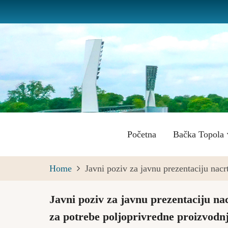
Skip
to
main
content
Main
Početna
Bačka Topola
navigation
Home
Javni poziv za javnu prezentaciju nacr
Javni poziv za javnu prezentaciju na
za potrebe poljoprivredne proizvodnj