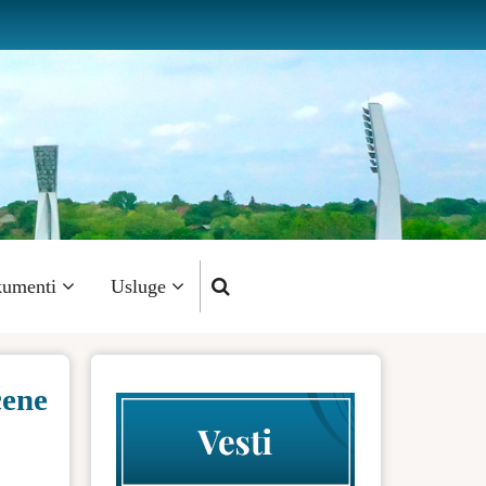
umenti
Usluge
cene