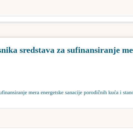
snika sredstava za sufinansiranje m
sufinansiranje mera energetske sanacije porodičnih kuća i sta