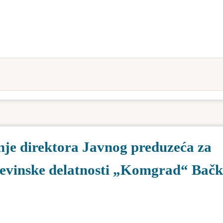
je direktora Javnog preduzeća za
evinske delatnosti „Komgrad“ Bač