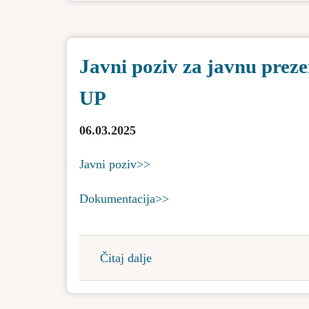
liste
krajnjih
korisnika
Javni poziv za javnu preze
sredstava
za
UP
sufinansiranje
mera
06.03.2025
energetske
sanacije
Javni poziv>>
Dokumentacija>>
Čitaj dalje
about
Javni
poziv