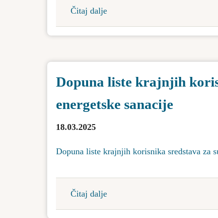
puteve
Čitaj dalje
about
i
Obaveštenje
izgradnju
-
objekata
Gradski
zajedničke
park
komunalne
Dopuna liste krajnjih kori
u
potrošnje
Bačkoj
i
energetske sanacije
Topoli
urbanističko
planiranje
18.03.2025
i
uređenje
Dopuna liste krajnjih korisnika sredstava za 
Bačka
Topola
Čitaj dalje
about
Dopuna