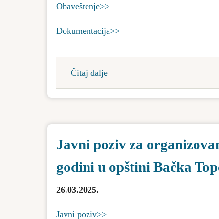
Obaveštenje>>
Dokumentacija>>
Čitaj dalje
about
Obaveštenje
o
podnetom
zahtevu
Javni poziv za organizova
za
odlučivanje
godini u opštini Bačka Top
o
potrebi
26.03.2025.
procene
uticaja
Javni poziv>>