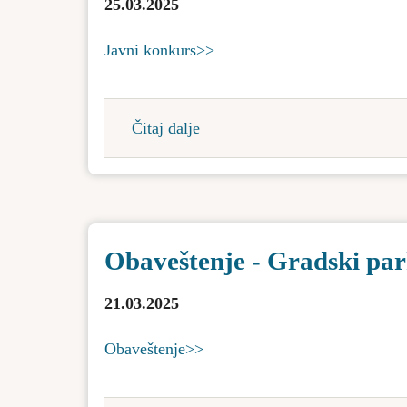
25.03.2025
delatnosti
„Komgrad“
Javni konkurs>>
Bačka
Topola
Čitaj dalje
about
Javni
konkurs
za
imenovanje
Obaveštenje - Gradski par
direktora
Javnog
21.03.2025
preduzeća
za
Obaveštenje>>
građevinsko
zemljište,