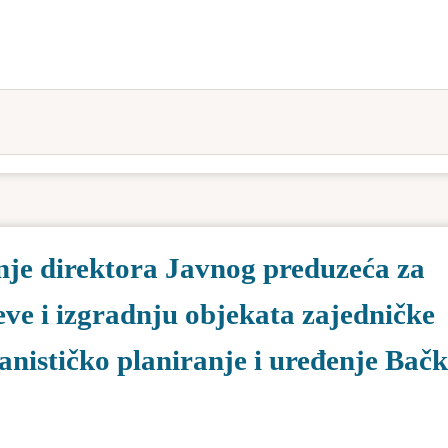
je direktora Javnog preduzeća za
eve i izgradnju objekata zajedničke
anističko planiranje i uređenje Bač