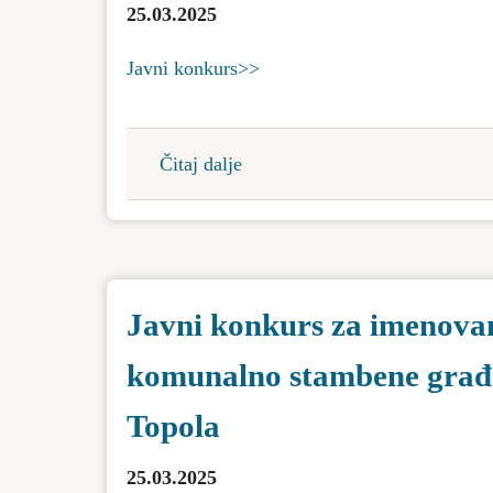
godini
25.03.2025
u
Javni konkurs>>
opštini
Bačka
Topola
Čitaj dalje
about
Javni
konkurs
za
imenovanje
Javni konkurs za imenovan
direktora
Javnog
komunalno stambene građ
preduzeća
za
Topola
održavanje
pijace
25.03.2025