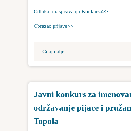
na
životnu
Odluka o raspisivanju Konkursa>>
sredinu
Obrazac prijave>>
Čitaj dalje
about
Javni
poziv
za
organizovanje
Javni konkurs za imenovan
sprovođenja
javnih
održavanje pijace i pruža
radova
u
Topola
2025.