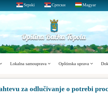
Srpski
Српски
Magyar
Lokalna samouprava
Opštinska uprava
Dok
htevu za odlučivanje o potrebi pro