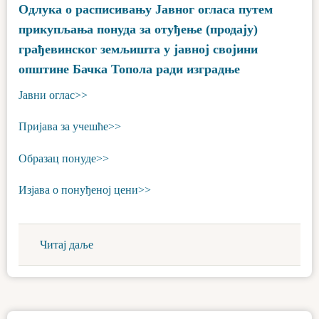
Одлука о расписивању Јавног огласа путем
прикупљања понуда за отуђење (продају)
грађевинског земљишта у јавној својини
општине Бачка Топола ради изградње
Јавни оглас>>
Пријава за учешће>>
Образац понуде>>
Изјава о понуђеној цени>>
Читај даље