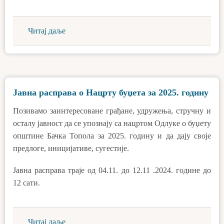
Читај даље
Јавна расправа о Нацрту буџета за 2025. годину
Позивамо заинтересоване грађане, удружења, стручну и
осталу јавност да се упознају са нацртом Одлуке о буџету
општине Бачка Топола за 2025. годину и да дају своје
предлоге, иницијативе, сугестије.
Јавна расправа траје од 04.11. до 12.11 .2024. године до
12 сати.
Читај даље