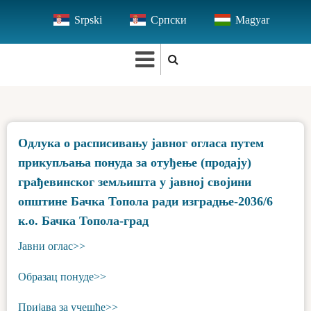
Skip
Srpski
Српски
Magyar
to
main
content
Одлука о расписивању јавног огласа путем
прикупљања понуда за отуђење (продају)
грађевинског земљишта у јавној својини
општине Бачка Топола ради изградње-2036/6
к.о. Бачка Топола-град
Јавни оглас>>
Образац понуде>>
Пријава за учешће>>