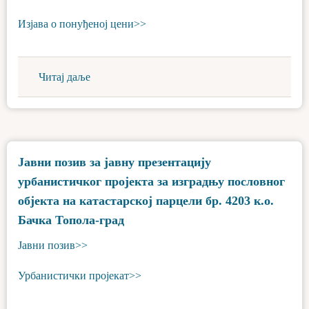
Изјава о понуђеној цени>>
Читај даље
Јавни позив за јавну презентацију
урбанистичког пројекта за изградњу пословног
објекта на катастарској парцели бр. 4203 к.о.
Бачка Топола-град
Јавни позив>>
Урбанистички пројекат>>