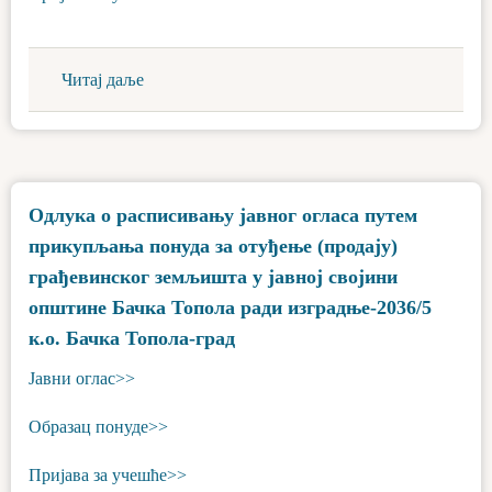
Читај даље
Одлука о расписивању јавног огласа путем
прикупљања понуда за отуђење (продају)
грађевинског земљишта у јавној својини
општине Бачка Топола ради изградње-2036/5
к.о. Бачка Топола-град
Јавни оглас>>
Образац понуде>>
Пријава за учешће>>