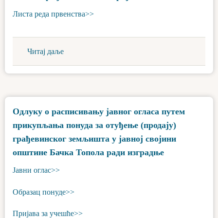
Листа реда првенства>>
Читај даље
Одлуку о расписивању јавног огласа путем
прикупљања понуда за отуђење (продају)
грађевинског земљишта у јавној својини
општине Бачка Топола ради изградње
Јавни оглас>>
Образац понуде>>
Пријава за учешће>>