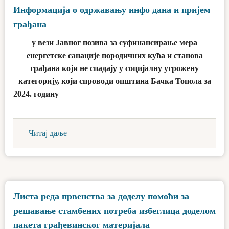
Информација о одржавању инфо дана и пријем
грађана
у вези
Јавног позива
за суфинансирање мера
енергетске санације породичних кућа и станова
грађана који не спадају у социјалну угрожену
категорију, који спроводи општина Бачка Топола за
2024. годину
Читај даље
Листа реда првенства за доделу помоћи за
решавање стамбених потреба избеглица доделом
пакета грађевинског материјала