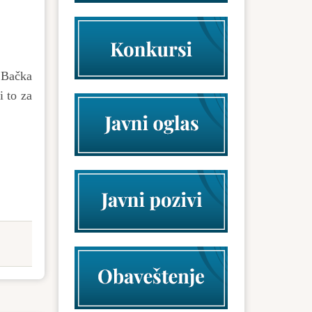
 Bačka
i to za