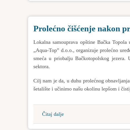
konkurs
za
finansiranje
Prolećno čišćenje nakon p
i
sufinansiranje
Lokalna samouprava opštine Bačka Topola 
programa
„Aqua-Top” d.o.o., organizuje prolećno uređen
i
smeća u priobalјu Bačkotopolskog jezera. U 
projekata
sektora.
crkava
i
Cilј nam je da, u duhu prolećnog obnavlјanj
verskih
šetalište i učinimo našu okolinu lepšom i čist
zajednica
na
teritoriji
Čitaj dalje
about
opštine
Prolećno
Bačka