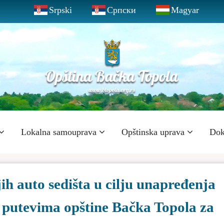
Srpski
Српски
Magyar
Lokalna samouprava
Opštinska uprava
Dok
ih auto sedišta u cilju unapređenja
 putevima opštine Bačka Topola za