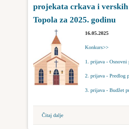
godinu
projekata crkava i verskih
projekta
E-
Topola za 2025. godinu
31/24-
UP
16.05.2025
Konkurs>>
1. prijava - Osnovni
2. prijava - Predlog
3. prijava - Budžet 
Čitaj dalje
about
Javni