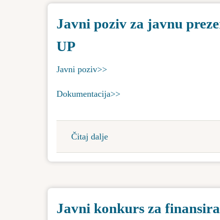
dodelu
Javni poziv za javnu preze
dečijih
auto
UP
sedišta
u
Javni poziv>>
cilju
unapređenja
Dokumentacija>>
bezbednosti
saobraćaja
na
Čitaj dalje
about
putevima
Javni
opštine
poziv
Bačka
za
Topola
javnu
za
Javni konkurs za finansira
prezentaciju
2025.
urbanističkog