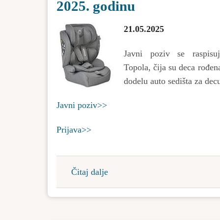
2025. godinu
21.05.2025
Javni poziv se raspisuj
Topola, čija su deca rođen
dodelu auto sedišta za de
Javni poziv>>
Prijava>>
Čitaj dalje
about
Javni
poziv
za