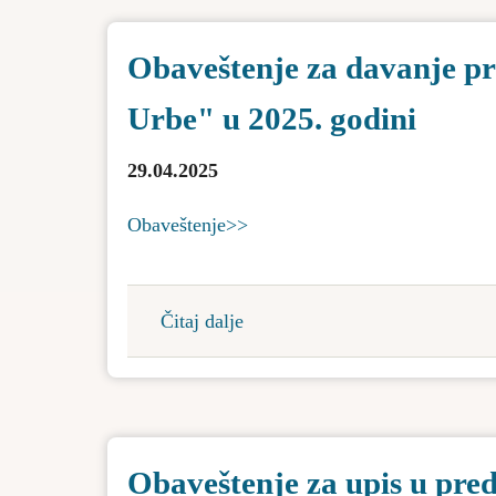
krpelja
Obaveštenje za davanje pr
na
teritoriji
Urbe" u 2025. godini
Opštine
Bačka
29.04.2025
Topola
Obaveštenje>>
Čitaj dalje
about
Obaveštenje
za
davanje
predloga
Obaveštenje za upis u pr
za