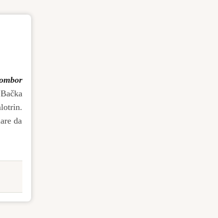
ombor
 Bačka
otrin.
lare da