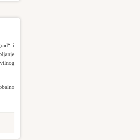
rad“ i
plјanje
ivilnog
iobalno