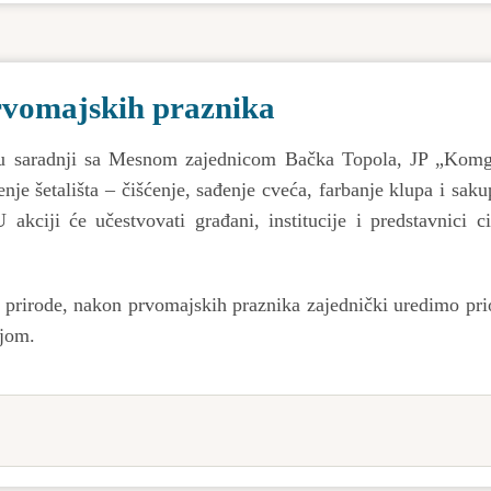
rvomajskih praznika
u saradnji sa Mesnom zajednicom Bačka Topola, JP „Komg
je šetališta – čišćenje, sađenje cveća, farbanje klupa i saku
akciji će učestvovati građani, institucije i predstavnici c
a prirode, nakon prvomajskih praznika zajednički uredimo pr
ijom.