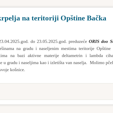
rpelja na teritoriji Opštine Bačka
23.04.2025.god. do 23.05.2025.god. preduzeće
ORIS doo S
šinama na gradu i naseljenim mestima teritorije Opštine
ima na bazi aktivne materije deltametrin i lambda cihal
 u gradu i naseljima kao i izletišta van naselja. Molimo pče
 svoje košnice.