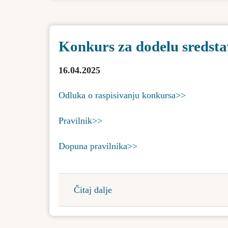
čišćenje
Topola
nakon
za
prvomajskih
2025.
Konkurs za dodelu sredsta
praznika
godinu
16.04.2025
Odluka o raspisivanju konkursa>>
Pravilnik>>
Dopuna pravilnika>>
Čitaj dalje
about
Konkurs
za