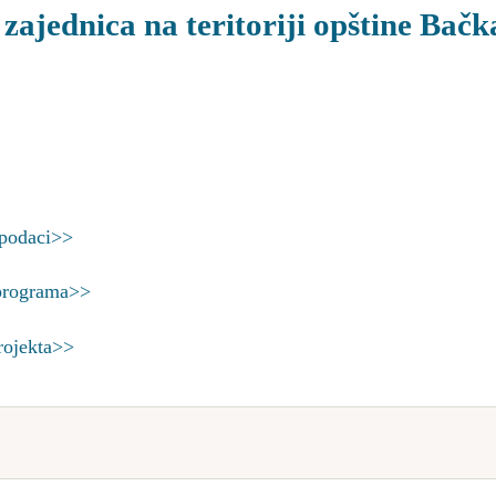
 zajednica na teritoriji opštine Bačk
 podaci>>
 programa>>
projekta>>