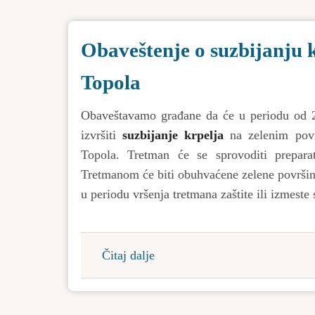
dodelu
sredstava
Obaveštenje o suzbijanju k
za
sufinansiranje
Topola
nabavke
opreme
Obaveštavamo građane da će u periodu od 
izvršiti
suzbijanje krpelja
na zelenim povr
Topola. Tretman će se sprovoditi preparat
Tretmanom će biti obuhvaćene zelene površine
u periodu vršenja tretmana zaštite ili izmeste
Čitaj dalje
about
Obaveštenje
o
suzbijanju