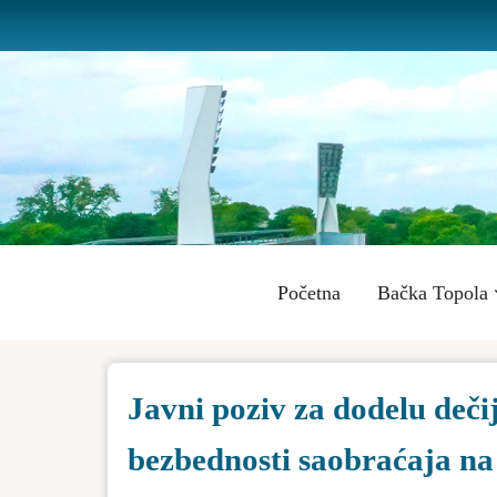
Skip
to
main
content
Main
Početna
Bačka Topola
navigation
Javni poziv za dodelu dečij
bezbednosti saobraćaja na