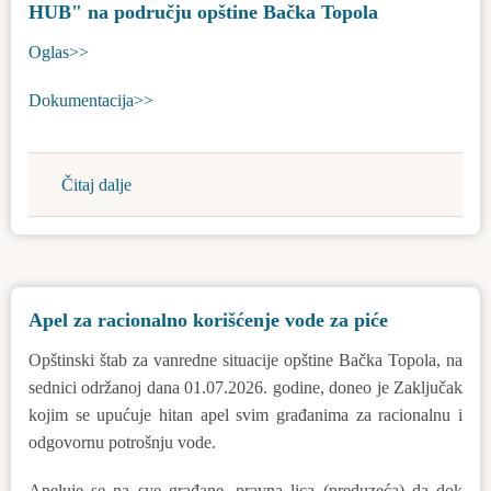
projekta
HUB" na području opštine Bačka Topola
E-
Oglas>>
05-
25-
Dokumentacija>>
UP
Čitaj dalje
about
Rani
javni
uvid
povodom
Apel za racionalno korišćenje vode za piće
izrade
plana
Opštinski štab za vanredne situacije opštine Bačka Topola, na
detaljne
sednici održanoj dana 01.07.2026. godine, doneo je Zaključak
regulacije
kojim se upućuje hitan apel svim građanima za racionalnu i
za
odgovornu potrošnju vode.
izgradnju
solarne
Apeluje se na sve građane, pravna lica (preduzeća) da dok