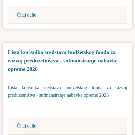
u
javnoj
Čitaj dalje
about
svojini
Javni
opštine
oglas-
Bačka
zakup
Topola
poslovnog
radi
Lista korisnika sredstava budžetskog fonda za
prostora
izgradnje-
razvoj preduzetništva - sufinansiranje nabavke
trgovine
1997-
Tomislavci
2
opreme 2026
i
1998
Lista korisnika sredstava budžetskog fonda za razvoj
Bajša
preduzetništva - sufinansiranje nabavke opreme 2026
Čitaj dalje
about
Lista