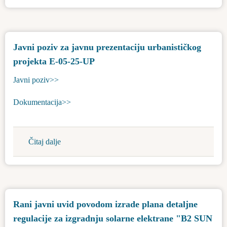
korisnika
sredstava
budžetskog
Javni poziv za javnu prezentaciju urbanističkog
fonda
projekta E-05-25-UP
za
razvoj
Javni poziv>>
preduzetništva
-
Dokumentacija>>
sufinansiranje
nabavke
opreme
Čitaj dalje
about
2026
Javni
poziv
za
javnu
Rani javni uvid povodom izrade plana detaljne
prezentaciju
regulacije za izgradnju solarne elektrane "B2 SUN
urbanističkog