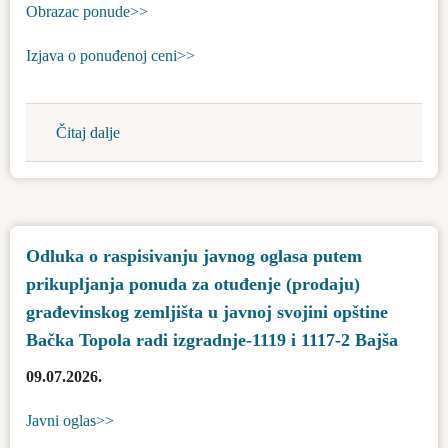
Obrazac ponude>>
Izjava o ponuđenoj ceni>>
Čitaj dalje
about
Odluka
o
raspisivanju
javnog
Odlukа o raspisivanju javnog oglasa putem
oglasa
prikupljanja ponuda za otuđenje (prodaju)
putem
prikupljanja
građevinskog zemljišta u javnoj svojini opštine
ponuda
Bačka Topola radi izgradnje-1119 i 1117-2 Bajša
za
09.07.2026.
otuđenje
(prodaju)
Javni oglas>>
građevinskog