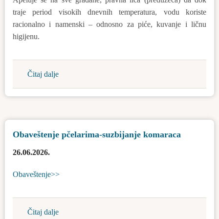
elektrane
traje period visokih dnevnih temperatura, vodu koriste
"B2
racionalno i namenski – odnosno za piće, kuvanje i ličnu
SUN
higijenu.
HUB"
na
području
Čitaj dalje
about
opštine
Apel
Bačka
za
Topola
racionalno
korišćenje
Obaveštenje pčelarima-suzbijanje komaraca
vode
za
26.06.2026.
piće
Obaveštenje>>
Čitaj dalje
about