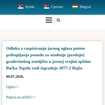
Skip
Srpski
Српски
Magyar
to
main
content
Odluka o raspisivanju javnog oglasa putem
prikupljanja ponuda za otuđenje (prodaju)
građevinskog zemljišta u javnoj svojini opštine
Bačka Topola radi izgradnje-1077-2 Bajša
09.07.2026.
Oglas>>
Prijava za učešće>>