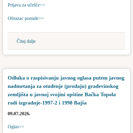
zemljišta
Prijava za učešće>>
u
javnoj
Obrazac ponude>>
svojini
opštine
Bačka
Čitaj dalje
about
Topola
Odlukа
radi
o
izgradnje-
raspisivanju
1077-
javnog
2
Odluka o raspisivanju javnog oglasa putem javnog
oglasa
Bajša
nadmetanja za otuđenje (prodaju) građevinskog
putem
prikupljanja
zemljišta u javnoj svojini opštine Bačka Topola
ponuda
radi izgradnje-1997-2 i 1998 Bajša
za
09.07.2026.
otuđenje
(prodaju)
Oglas>>
građevinskog