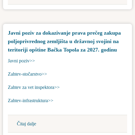
Obaveštenje
pčelarima-
suzbijanje
komaraca
Javni poziv za dokazivanje prava prečeg zakupa
poljoprivrednog zemljišta u državnoj svojini na
teritoriji opštine Bačka Topola za 2027. godinu
Javni poziv>>
Zahtev-stočarstvo>>
Zahtev za vet inspektora>>
Zahtev-infrastruktura>>
Čitaj dalje
about
Javni