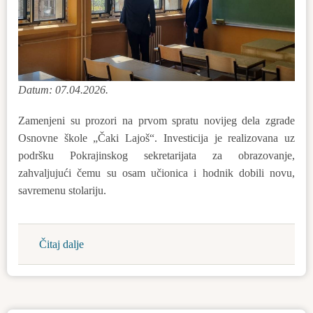
Datum: 07.04.2026.
Zamenjeni su prozori na prvom spratu novijeg dela zgrade
Osnovne škole „Čaki Lajoš“. Investicija je realizovana uz
podršku Pokrajinskog sekretarijata za obrazovanje,
zahvaljujući čemu su osam učionica i hodnik dobili novu,
savremenu stolariju.
Čitaj dalje
about
Nova
stolarija
u