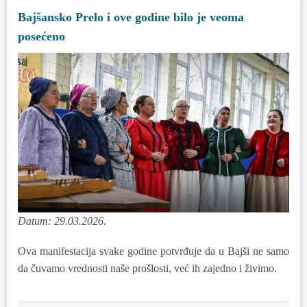
Osnovnoj
Bajšansko Prelo i ove godine bilo je veoma
školi
posećeno
„Čaki
Lajoš”
Datum: 29.03.2026.
Ova manifestacija svake godine potvrđuje da u Bajši ne samo
da čuvamo vrednosti naše prošlosti, već ih zajedno i živimo.