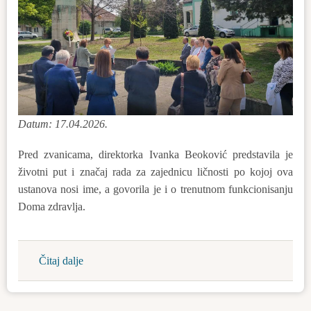
Datum: 17.04.2026.
Pred zvanicama, direktorka Ivanka Beoković predstavila je
životni put i značaj rada za zajednicu ličnosti po kojoj ova
ustanova nosi ime, a govorila je i o trenutnom funkcionisanju
Doma zdravlja.
Čitaj dalje
about
Obeležili
smo