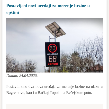
Postavljeni novi uređaji za merenje brzine u
za
opštini
odlučivanje
o
potrebi
procene
uticaja
na
životnu
sredinu-
SILA
Datum: 24.04.2026.
Postavili smo dva nova uređaja za merenje brzine na ulazu u
Bagremovo, kao i u Bačkoj Topoli, na Bečejskom putu.