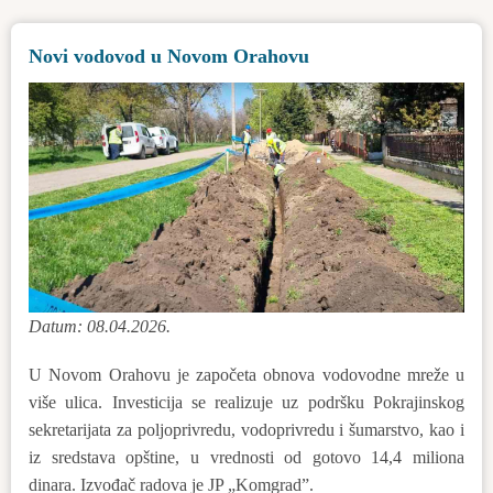
Dan
Doma
Novi vodovod u Novom Orahovu
zdravlja
„dr
Janoš
Hadži”
u
Bačkoj
Topoli
Datum: 08.04.2026.
U Novom Orahovu je započeta obnova vodovodne mreže u
više ulica. Investicija se realizuje uz podršku Pokrajinskog
sekretarijata za poljoprivredu, vodoprivredu i šumarstvo, kao i
iz sredstava opštine, u vrednosti od gotovo 14,4 miliona
dinara. Izvođač radova je JP „Komgrad”.