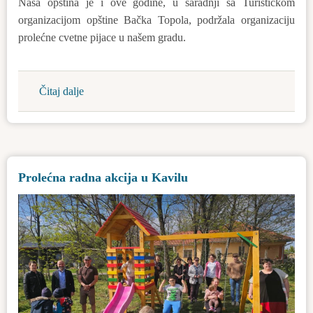
Naša opština je i ove godine, u saradnji sa Turističkom
organizacijom opštine Bačka Topola, podržala organizaciju
prolećne cvetne pijace u našem gradu.
Čitaj dalje
about
Prolećna
cvetna
pijaca
Prolećna radna akcija u Kavilu