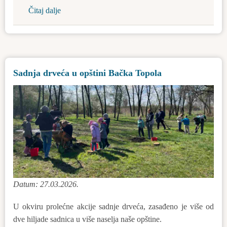
Čitaj dalje
about
Bajšansko
Prelo
i
ove
Sadnja drveća u opštini Bačka Topola
godine
bilo
je
veoma
posećeno
Datum: 27.03.2026.
U okviru prolećne akcije sadnje drveća, zasađeno je više od
dve hiljade sadnica u više naselja naše opštine.