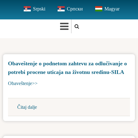
Skip
Srpski
Српски
Magyar
to
main
content
Obaveštenje o podnetom zahtevu za odlučivanje o
potrebi procene uticaja na životnu sredinu-SILA
Obaveštenje>>
Čitaj dalje
about
Obaveštenje
o
podnetom
zahtevu