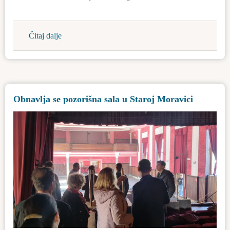
Čitaj dalje
about
Novi
vodovod
u
Novom
Obnavlja se pozorišna sala u Staroj Moravici
Orahovu