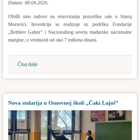
Datum: 08.04.2026.
Obišli smo radove na renoviranju pozorišne sale u Staroj
Moravici. Investicija se realizuje uz podršku Fondacije
„Bethlen Gabor” i Nacionalnog saveta mađarske nacionalne
manjine, u vrednosti od oko 7 miliona dinara.
Čitaj dalje
about
Obnavlja
se
pozorišna
sala
Nova stolarija u Osnovnoj školi „Čaki Lajoš”
u
Staroj
Moravici