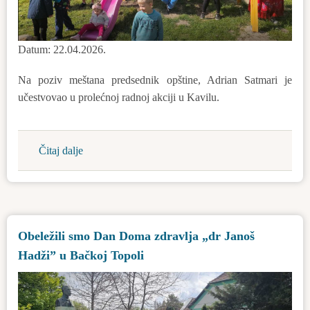
Datum: 22.04.2026.
Na poziv meštana predsednik opštine, Adrian Satmari je
učestvovao u prolećnoj radnoj akciji u Kavilu.
Čitaj dalje
about
Prolećna
radna
akcija
u
Obeležili smo Dan Doma zdravlja „dr Janoš
Kavilu
Hadži” u Bačkoj Topoli