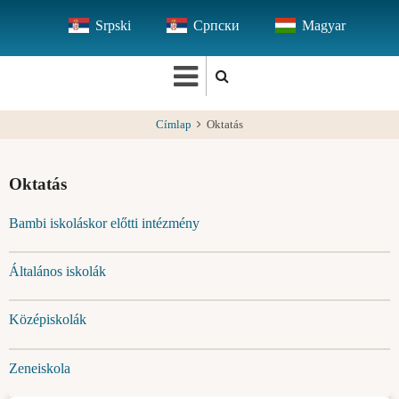
Ugrás
Srpski
Српски
Magyar
a
tartalomra
Címlap
Oktatás
Oktatás
Bambi iskoláskor előtti intézmény
Általános iskolák
Középiskolák
Zeneiskola