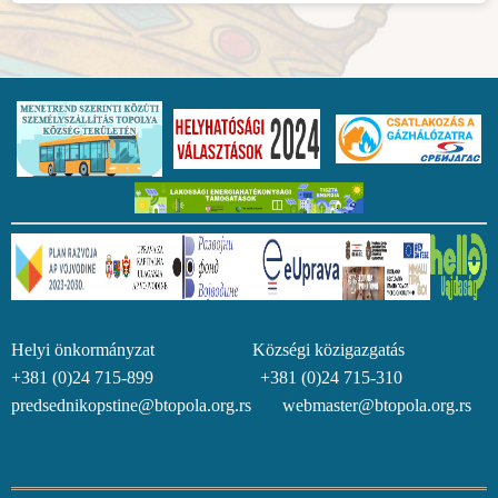
Helyi önkormányzat Községi közigazgatás
+381 (0)24 715-899 +381 (0)24 715-310
predsednikopstine@btopola.org.rs webmaster@btopola.org.rs