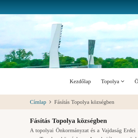
Ugrás
a
tartalomra
Fő
Kezdőlap
Topolya
Ö
navigáció
Címlap
Fásítás Topolya községben
Fásítás Topolya községben
A topolyai Önkormányzat és a Vajdaság Erdei Kö