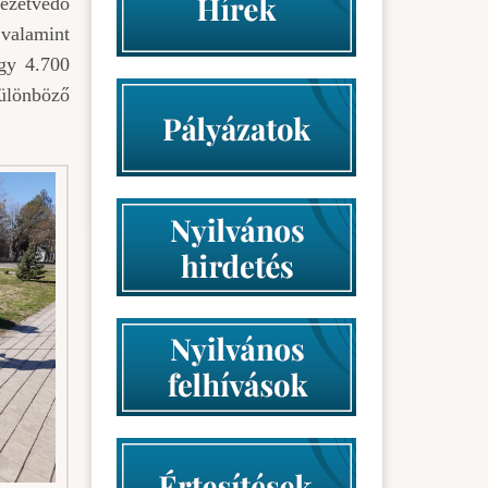
ezetvédő
 valamint
egy 4.700
különböző