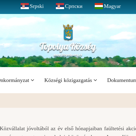
Srpski
Српски
Magyar
nkormányzat
Községi közigazgatás
Dokumentu
zvállalat jóvoltából az év első hónapjaiban faültetési akci