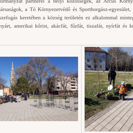
ormányzat partnerei a helyi közösségek, az Arcus Körny
társaságok, a Tó Környezetvédő és Sporthorgász-egyesület,
sszefogás keretében a község területén ez alkalommal mint
yárt, amerikai kőrist, akácfát, fűzfát, tiszafát, nyírfát és 