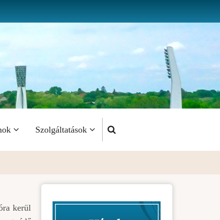
mok
Szolgáltatások
óra kerül