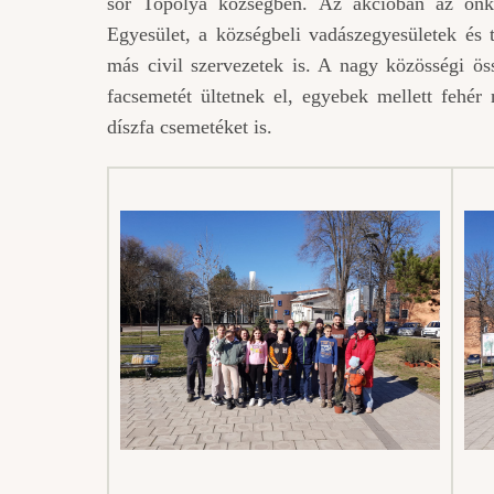
sor Topolya községben. Az akcióban az önk
Egyesület, a községbeli vadászegyesületek és 
más civil szervezetek is. A nagy közösségi ö
facsemetét ültetnek el, egyebek mellett fehér n
díszfa csemetéket is.