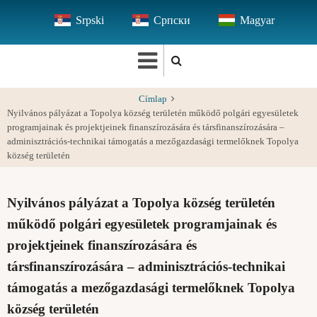
Ugrás
Srpski
Српски
Magyar
a
tartalomra
Címlap
Nyilvános pályázat a Topolya község területén működő polgári egyesületek
programjainak és projektjeinek finanszírozására és társfinanszírozására –
adminisztrációs-technikai támogatás a mezőgazdasági termelőknek Topolya
község területén
Nyilvános pályázat a Topolya község területén
működő polgári egyesületek programjainak és
projektjeinek finanszírozására és
társfinanszírozására – adminisztrációs-technikai
támogatás a mezőgazdasági termelőknek Topolya
község területén