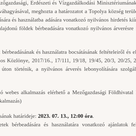
zőgazdasági, Erdészeti és Vízgazdálkodási Minisztériumána
váhagyásával, meghozta a határozatot a Topolya község terül
ára és használatba adására vonatkozó nyilvános hirdetés kiír
tulajdonú földek bérbeadására vonatkozó nyilvános árverésre
érbeadásának és használatra bocsátásának feltételeiről és el
los Közlönye, 2017/16., 17/111, 19/18, 19/45, 20/3, 20/25, 
 úton történik, a nyilvános árverés lebonyolítására szolg
gáló webes alkalmazás elérhető a Mezőgazdasági Földhivatal 
lkalmazás)
sának határideje:
2023. 07. 13., 12:00 óra
.
etek bérbeadására és használatára vonatkozó ajánlatok fel