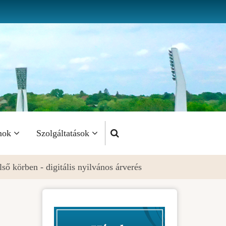
mok
Szolgáltatások
ső körben - digitális nyilvános árverés