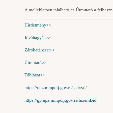
A mellékletben található az Útmutató a felhasz
Hirdetmény>>
Jóváhagyás>>
Záróhatározat>>
Útmutató>>
Táblázat>>
https://upz.minpolj.gov.rs/sadrzaj/
https://gp.upz.minpolj.gov.rs/InzemBid