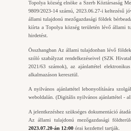
Topolya község elnöke a Szerb Köztársaság Me
9809/2023-14 számú, 2023.06.27-i keltezésű jó
állami tulajdonú mezőgazdasági földek bérbeadás
kiírta a Topolya község területén lévő állami 
hirdetést.
Összhangban Az állami tulajdonban lévő földek b
szóló szabályzat rendelkezéseivel (SZK Hivata
2021/63 számok), az ajánlattétel elektronikus
alkalmazáson keresztül.
A nyilvános ajánlattétel lebonyolítására szol
weboldalán. (Digitális nyilvános ajánlattétel - a
A jelentkezéshez szükséges dokumentáció átadá
Az állami tulajdonú mezőgazdasági földterül
2023.07.20-án 12:00
órai kezdettel tartják.