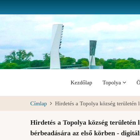
Ugrás
a
tartalomra
Fő
Kezdőlap
Topolya
Ö
navigáció
Címlap
Hirdetés a Topolya község területén 
Hirdetés a Topolya község területén 
bérbeadására az első körben - digitál