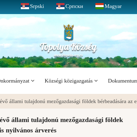
Srpski
Српски
Magyar
nkormányzat
Községi közigazgatás
Dokumentu
lévő állami tulajdonú mezőgazdasági földek bérbeadására az el
lévő állami tulajdonú mezőgazdasági földek
is nyilvános árverés