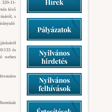
k 320-11-
etén lévő
ásáról, s
 irányuló
járásáról
20/133 és
áló webes
hivatalos
bontását