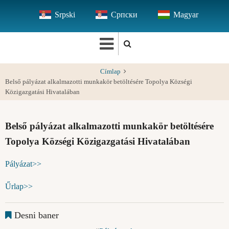
Ugrás
Srpski
Српски
Magyar
a
tartalomra
Címlap
Belső pályázat alkalmazotti munkakör betöltésére Topolya Községi
Közigazgatási Hivatalában
Belső pályázat alkalmazotti munkakör betöltésére
Topolya Községi Közigazgatási Hivatalában
Pályázat>>
Űrlap>>
Desni baner