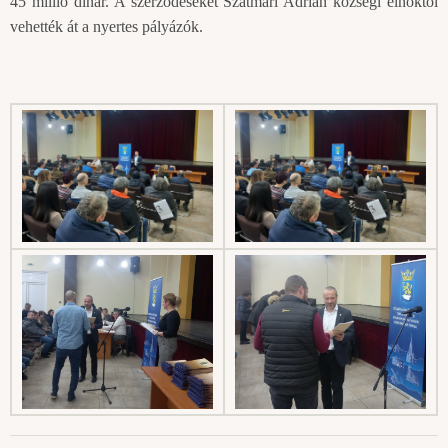
45 millió dinár. A szerződéseket Szatmári Adrián községi elnöktől
vehették át a nyertes pályázók.