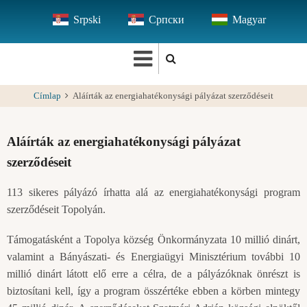
Ugrás
Srpski
Српски
Magyar
a
tartalomra
Címlap
Aláírták az energiahatékonysági pályázat szerződéseit
Aláírták az energiahatékonysági pályázat
szerződéseit
113 sikeres pályázó írhatta alá az energiahatékonysági program
szerződéseit Topolyán.
Támogatásként a Topolya község Önkormányzata 10 millió dinárt,
valamint a Bányászati- és Energiaügyi Minisztérium további 10
millió dinárt látott elő erre a célra, de a pályázóknak önrészt is
biztosítani kell, így a program összértéke ebben a körben mintegy